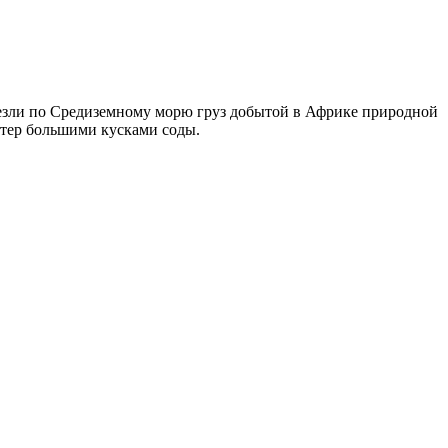
везли по Средиземному морю груз добытой в Африке природной
стер большими кусками соды.