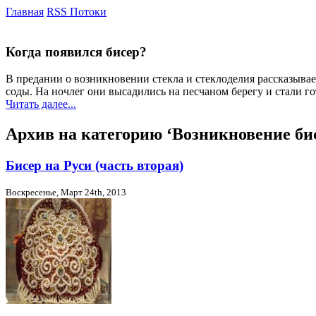
Главная
RSS Потоки
Когда появился бисер?
В предании о возникновении стекла и стеклоделия рассказыва
соды. На ночлег они высадились на песчаном берегу и стали г
Читать далее...
Архив на категорию ‘Возникновение би
Бисер на Руси (часть вторая)
Воскресенье, Март 24th, 2013