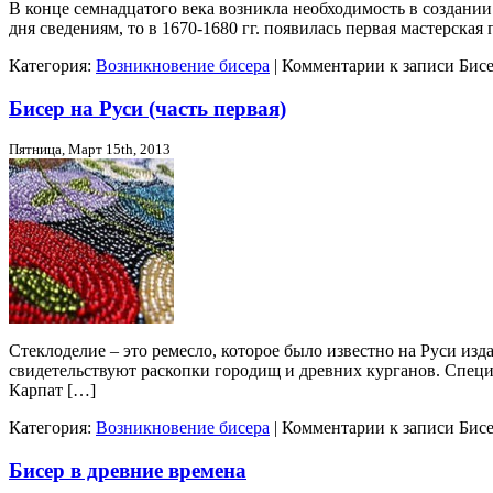
В конце семнадцатого века возникла необходимость в создани
дня сведениям, то в 1670-1680 гг. появилась первая мастерская
Категория:
Возникновение бисера
|
Комментарии
к записи Бисе
Бисер на Руси (часть первая)
Пятница, Март 15th, 2013
Стеклоделие – это ремесло, которое было известно на Руси изда
свидетельствуют раскопки городищ и древних курганов. Специа
Карпат […]
Категория:
Возникновение бисера
|
Комментарии
к записи Бисе
Бисер в древние времена