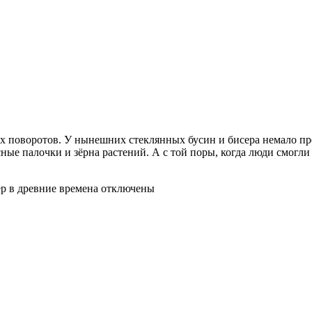
ых поворотов. У нынешних стеклянных бусин и бисера немало пр
есные палочки и зёрна растений. А с той поры, когда люди смог
р в древние времена
отключены