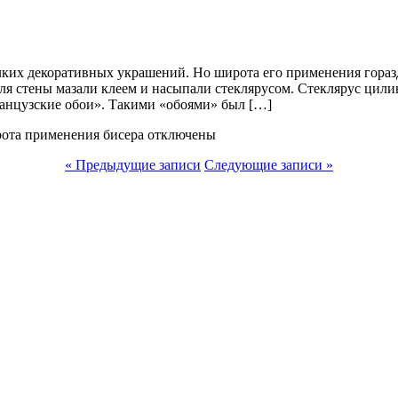
лких декоративных украшений. Но широта его применения гораз
ля стены мазали клеем и насыпали стеклярусом. Стеклярус цил
ранцузские обои». Такими «обоями» был […]
ота применения бисера
отключены
« Предыдущие записи
Следующие записи »