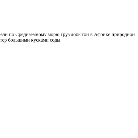
везли по Средиземному морю груз добытой в Африке природной
стер большими кусками соды.