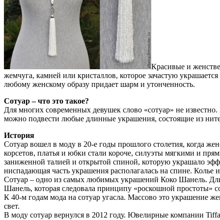
Красивые и женстве
жемчуга, камней или кристаллов, которое зачастую украшает
любому женскому образу придает шарм и утонченность.
Сотуар – что это такое?
Для многих современных девушек слово «сотуар» не известно. 
можно подвести любые длинные украшения, состоящие из нитей
История
Сотуар вошел в моду в 20-е годы прошлого столетия, когда ж
корсетов, платья и юбки стали короче, силуэты мягкими и прям
заниженной талией и открытой спиной, которую украшало эффек
ниспадающая часть украшения располагалась на спине. Колье и
Сотуар – одно из самых любимых украшений Коко Шанель. Длин
Шанель, которая следовала принципу «роскошной простоты» соч
К 40-м годам мода на сотуар угасла. Массово это украшение ж
свет.
В моду сотуар вернулся в 2012 году. Ювелирные компании Ti