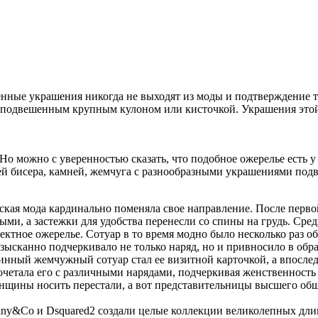
нные украшения никогда не выходят из моды и подтверждение то
ся подвешенным крупным кулоном или кисточкой. Украшения эт
Но можно с уверенностью сказать, что подобное ожерелье есть 
 бисера, камней, жемчуга с разнообразными украшениями подве
енская мода кардинально поменяла свое направление. После пер
ыми, а застежки для удобства перенесли со спины на грудь. Сре
тное ожерелье. Сотуар в то время модно было несколько раз об
зысканно подчеркивало не только наряд, но и привносило в обр
ный жемчужный сотуар стал ее визитной карточкой, а впоследс
етала его с различными нарядами, подчеркивая женственность и
енщины носить перестали, а вот представительницы высшего общ
ffany&Co и Dsquared2 создали целые коллекции великолепных д