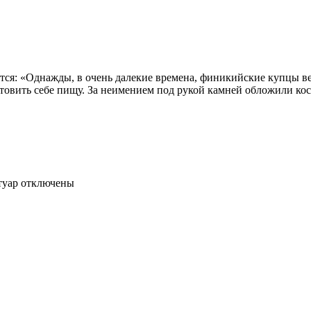
ется: «Однажды, в очень далекие времена, финикийские купцы 
отовить себе пищу. За неимением под рукой камней обложили ко
туар
отключены