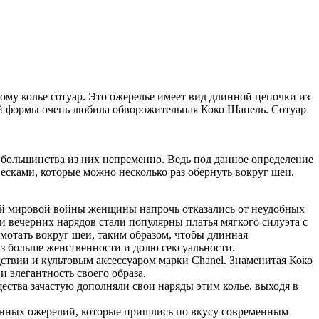
му колье сотуар. Это ожерелье имеет вид длинной цепочки из
ой формы очень любила обворожительная Коко Шанель. Сотуар
у большинства из них непременно. Ведь под данное определение
сками, которые можно несколько раз обернуть вокруг шеи.
вой мировой войны женщины напрочь отказались от неудобных
ди вечерних нарядов стали популярны платья мягкого силуэта с
мотать вокруг шеи, таким образом, чтобы длинная
аз больше женственности и долю сексуальности.
твии и культовым аксессуаром марки Chanel. Знаменитая Коко
 элегантность своего образа.
ества зачастую дополняли свои наряды этим колье, выходя в
линных ожерелий, которые пришлись по вкусу современным