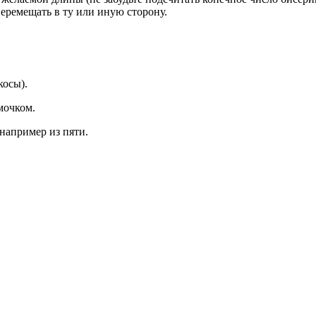
еремещать в ту или иную сторону.
косы).
мочком.
например из пяти.