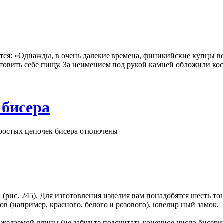
ется: «Однажды, в очень далекие времена, финикийские купцы 
отовить себе пищу. За неимением под рукой камней обложили ко
 бисера
ростых цепочек бисера
отключены
 (рис. 245). Для изготовления изделия вам понадобятся шесть т
ов (например, красного, белого и розового), ювелир ный замок.
о желаемой длины (не забудьте подсчитать конечное число бисер