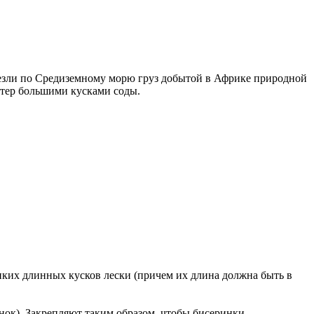
везли по Средиземному морю груз добытой в Африке природной
стер большими кусками соды.
онких длинных кусков лески (причем их длина должна быть в
инок). Закрепляют таким образом, чтобы бисеринки