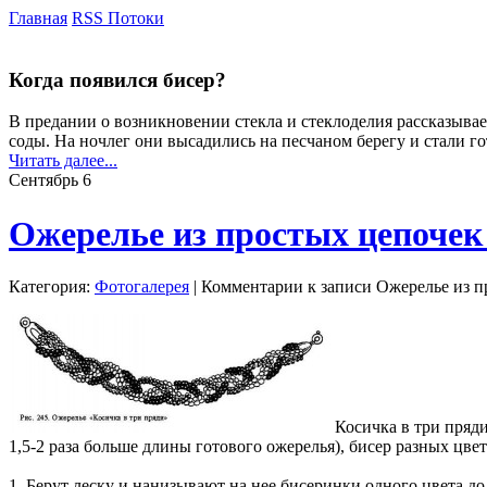
Главная
RSS Потоки
Когда появился бисер?
В предании о возникновении стекла и стеклоделия рассказыва
соды. На ночлег они высадились на песчаном берегу и стали г
Читать далее...
Сентябрь
6
Ожерелье из простых цепочек
Категория:
Фотогалерея
|
Комментарии
к записи Ожерелье из п
Косичка в три пряди
1,5-2 раза больше длины готового ожерелья), бисер разных цвет
1. Берут леску и нанизывают на нее бисеринки одного цвета д