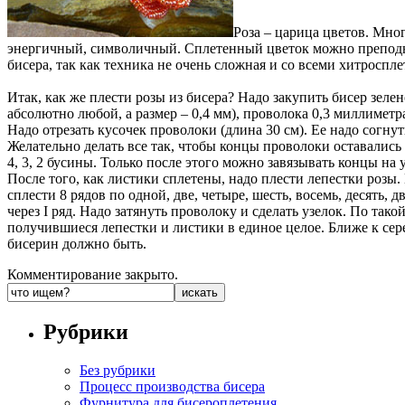
Роза – царица цветов. Мно
энергичный, символичный. Сплетенный цветок можно преподнес
бисера, так как техника не очень сложная и со всеми хитроспл
Итак, как же плести розы из бисера? Надо закупить бисер зелен
абсолютно любой, а размер – 0,4 мм), проволока 0,3 миллиметр
Надо отрезать кусочек проволоки (длина 30 см). Ее надо согну
Желательно делать все так, чтобы концы проволоки оставались
4, 3, 2 бусины. Только после этого можно завязывать концы на 
После того, как листики сплетены, надо плести лепестки роз
сплести 8 рядов по одной, две, четыре, шесть, восемь, десять,
через I ряд. Надо затянуть проволоку и сделать узелок. По та
получившиеся лепестки и листики в единое целое. Ближе к сер
бисерин должно быть.
Комментирование закрыто.
Рубрики
Без рубрики
Процесс производства бисера
Фурнитура для бисероплетения