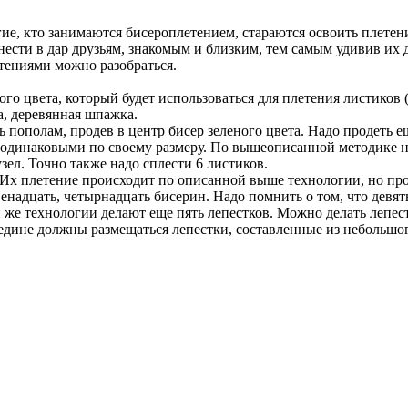
гие, кто занимаются бисероплетением, стараются освоить плетени
ти в дар друзьям, знакомым и близким, тем самым удивив их д
етениями можно разобраться.
ого цвета, который будет использоваться для плетения листиков 
а, деревянная шпажка.
ть пополам, продев в центр бисер зеленого цвета. Надо продеть е
 одинаковыми по своему размеру. По вышеописанной методике на
узел. Точно также надо сплести 6 листиков.
ы. Их плетение происходит по описанной выше технологии, но п
 двенадцать, четырнадцать бисерин. Надо помнить о том, что дев
кой же технологии делают еще пять лепестков. Можно делать лепес
едине должны размещаться лепестки, составленные из небольшог