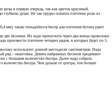
е розы в первую очередь, так как цветок красивый,
о глубины души. Не так трудно освоить плетение розы из
(0,4 мм), также понадобится бисер для плетения бутона (цвет
ще две бусинки. Их надо пропускать через два конца проволоки.
до произвести плетение четырех рядов, в которых будет по 3,
роволоку используют длиной шестьдесят сантиметров. Надо
ятый ряд – окантовка. Девять набранных бусинок продевают
тки с большим количество бисера. Далее надо собрать
о количества бисера. Чем дальше от центра, тем больше