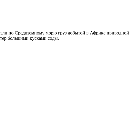
везли по Средиземному морю груз добытой в Африке природной
стер большими кусками соды.